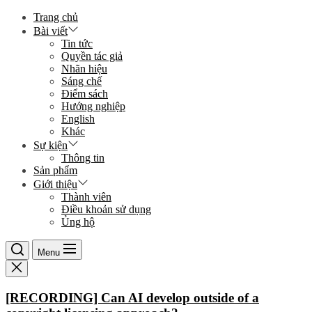
Skip
Trang chủ
to
Bài viết
the
Tin tức
content
Quyền tác giả
Nhãn hiệu
Sáng chế
Điểm sách
Hướng nghiệp
English
Khác
Sự kiện
Thông tin
Sản phẩm
Giới thiệu
Thành viên
Điều khoản sử dụng
Ủng hộ
Menu
[RECORDING] Can AI develop outside of a