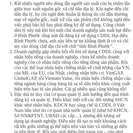
Rất nhiều người tiêu dùng lẫn người sản xuất còn bị nhầm lẫn
giữa truy xuất nguồn gốc và chỉ dẫn địa lý. Khi nghe đến chỉ
dẫn địa lý, họ chỉ nghĩ đơn thuần là thông tin chỉ dẫn thương
mại về nguồn gốc, xuất xứ của sản phẩm chứ không nghĩ đến
việc phải bảo hộ hay phải đăng ký để sử dụng. Cũng chính
tâm lý này mà khi hỏi một chủ doanh nghiệp sản xuất hạt điều
ở Bình Phước rằng anh đã đăng ký sử dụng CDĐL Hạt điều
Bình Phước chưa, anh này liền tự tin khẳng định là có và chỉ
tay vào dòng chữ địa chỉ với chữ “tỉnh Bình Phước”.
Doanh nghiệp gặp nhiều bối rối khi sử dụng CDĐL cùng với
nhãn hiệu riêng của doanh nghiệp, chưa kể nhiều doanh
nghiệp còn có nhãn hiệu riêng cho từng dòng sản phẩm. Rồi
còn các thể loại nhãn hiệu chứng nhận về chất lượng của VN,
của Mỹ, của EU, của Nhật, chứng nhận hữu cơ, VietGAP,
GlobalGAP, rồi Vietnam Value, rồi nhãn hiệu chứng nhận của
từng ngành hàng cùng hàng hà sa số dấu hiệu khác cùng xuất
hiện trên bao bì sản phẩm. Cái gì nhiều quá cũng không tốt!
Đặc thù tư duy của cơ quan quản lý ảnh hưởng đến quá trình
đăng ký và quản lý. Điều khác biệt với các đối tượng SHCN
khác như nhãn hiệu, KDCN hay sáng chế là CDĐL ở Việt
Nam hầu như do cơ quan nhà nước quản lý (như Sở KHCN,
Sở NN&PTNT, UBND các cấp…), nhưng đối tượng sử
dụng lại doanh nghiệp. Điều này đã tạo ra một khoảng cách
rất lớn giữa những gì thể hiện trên văn bản và những gì diễn
ra trên thực tế. Rồi nảy sinh thêm tình trạng xin – cho như