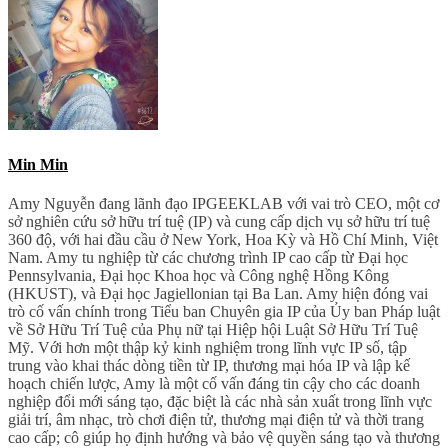
Min Min
Amy Nguyễn đang lãnh đạo IPGEEKLAB với vai trò CEO, một cơ
sở nghiên cứu sở hữu trí tuệ (IP) và cung cấp dịch vụ sở hữu trí tuệ
360 độ, với hai đầu cầu ở New York, Hoa Kỳ và Hồ Chí Minh, Việt
Nam. Amy tu nghiệp từ các chương trình IP cao cấp từ Đại học
Pennsylvania, Đại học Khoa học và Công nghệ Hồng Kông
(HKUST), và Đại học Jagiellonian tại Ba Lan. Amy hiện đóng vai
trò cố vấn chính trong Tiểu ban Chuyên gia IP của Ủy ban Pháp luật
về Sở Hữu Trí Tuệ của Phụ nữ tại Hiệp hội Luật Sở Hữu Trí Tuệ
Mỹ. Với hơn một thập kỷ kinh nghiệm trong lĩnh vực IP số, tập
trung vào khai thác dòng tiền từ IP, thương mại hóa IP và lập kế
hoạch chiến lược, Amy là một cố vấn đáng tin cậy cho các doanh
nghiệp đổi mới sáng tạo, đặc biệt là các nhà sản xuất trong lĩnh vực
giải trí, âm nhạc, trò chơi điện tử, thương mại điện tử và thời trang
cao cấp; cô giúp họ định hướng và bảo vệ quyền sáng tạo và thương