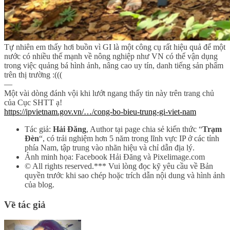
Tự nhiên em thấy hơi buồn vì GI là một công cụ rất hiệu quả để một
nước có nhiều thế mạnh về nông nghiệp như VN có thể vận dụng
trong việc quảng bá hình ảnh, nâng cao uy tín, danh tiếng sản phẩm
trên thị trường :(((
—
Một vài dòng đánh vội khi lướt ngang thấy tin này trên trang chủ
của Cục SHTT ạ!
https://ipvietnam.gov.vn/…/cong-bo-bieu-trung-gi-viet-nam
Tác giả:
Hải Đăng
, Author tại page chia sẻ kiến thức “
Trạm
Đèn
“, có trải nghiệm hơn 5 năm trong lĩnh vực IP ở các tỉnh
phía Nam, tập trung vào nhãn hiệu và chỉ dẫn địa lý.
Ảnh minh họa: Facebook Hải Đăng và Pixelimage.com
© All rights reserved.*** Vui lòng đọc kỹ yêu cầu về Bản
quyền trước khi sao chép hoặc trích dẫn nội dung và hình ảnh
của blog.
Về tác giả