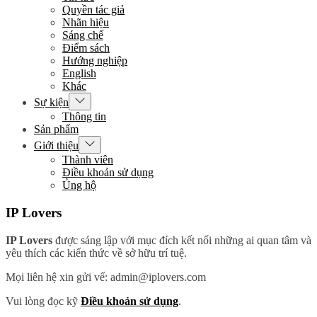
menu
Quyền tác giả
Nhãn hiệu
Sáng chế
Điểm sách
Hướng nghiệp
English
Khác
Show
Sự kiện
sub
Thông tin
menu
Sản phẩm
Show
Giới thiệu
sub
Thành viên
menu
Điều khoản sử dụng
Ủng hộ
IP Lovers
IP Lovers
được sáng lập với mục đích kết nối những ai quan tâm và
yêu thích các kiến thức về sở hữu trí tuệ.
Mọi liên hệ xin gửi vể: admin@iplovers.com
Vui lòng đọc kỹ
Điều khoản sử dụng
.