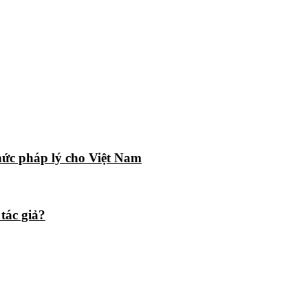
ức pháp lý cho Việt Nam
tác giả?