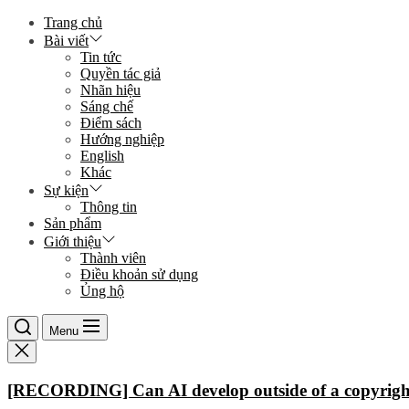
Skip
Trang chủ
to
Bài viết
the
Tin tức
content
Quyền tác giả
Nhãn hiệu
Sáng chế
Điểm sách
Hướng nghiệp
English
Khác
Sự kiện
Thông tin
Sản phẩm
Giới thiệu
Thành viên
Điều khoản sử dụng
Ủng hộ
Menu
[RECORDING] Can AI develop outside of a copyright