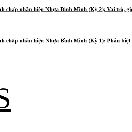
h chấp nhãn hiệu Nhựa Bình Minh (Kỳ 2): Vai trò, giớ
anh chấp nhãn hiệu Nhựa Bình Minh (Kỳ 1): Phân biệt
S