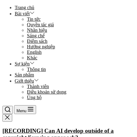
Skip
Trang chủ
to
Bài viết
the
Tin tức
content
Quyền tác giả
Nhãn hiệu
Sáng chế
Điểm sách
Hướng nghiệp
English
Khác
Sự kiện
Thông tin
Sản phẩm
Giới thiệu
Thành viên
Điều khoản sử dụng
Ủng hộ
Menu
[RECORDING] Can AI develop outside of a