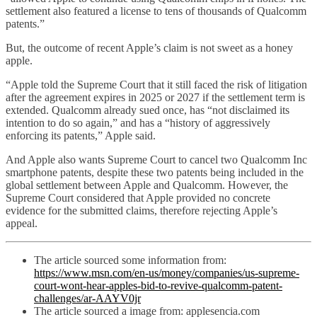
settlement also featured a license to tens of thousands of Qualcomm
patents.”
But, the outcome of recent Apple’s claim is not sweet as a honey
apple.
“Apple told the Supreme Court that it still faced the risk of litigation
after the agreement expires in 2025 or 2027 if the settlement term is
extended. Qualcomm already sued once, has “not disclaimed its
intention to do so again,” and has a “history of aggressively
enforcing its patents,” Apple said.
And Apple also wants Supreme Court to cancel two Qualcomm Inc
smartphone patents, despite these two patents being included in the
global settlement between Apple and Qualcomm. However, the
Supreme Court considered that Apple provided no concrete
evidence for the submitted claims, therefore rejecting Apple’s
appeal.
The article sourced some information from:
https://www.msn.com/en-us/money/companies/us-supreme-
court-wont-hear-apples-bid-to-revive-qualcomm-patent-
challenges/ar-AAYV0jr
The article sourced a image from: applesencia.com