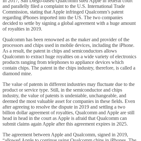
In 2017, San Diego-based Qualcomm sued Apple in federal court
and parallelly filed a complaint to the U.S. International Trade
Commission, stating that Apple infringed Qualcomm’s patent
regarding iPhones imported into the US. The two companies
decided to settle by signing a global agreement with a huge amount
of royalties in 2019.
Qualcomm has been renowned as the maker and provider of the
processors and chips used in mobile devices, including the iPhone.
As a result, the patent in chips and semiconductors allows
Qualcomm to extract huge royalties on a wide variety of electronics
products ranging from telephones to appliance devices which
contain chips. The patent in the chips industry, therefore, is called a
diamond mine.
The value of patents in different industries may fluctuate due to the
product or service type. Still, in the semiconductor and chips
industry, the value of patents is undeniable, unchangeable, and
deemed the most valuable asset for companies in these fields. Even
after agreeing to resolve the dispute in 2019 and settling a two
billion dollar agreement of royalties, Qualcomm and Apple are still
head in head in the court as Apple is afraid that Qualcomm can
submit claims again Apple after this agreement expires in 2025.
The agreement between Apple and Qualcomm, signed in 2019,
“allowed Apple to continue using Qualcomm chips in iPhones. The