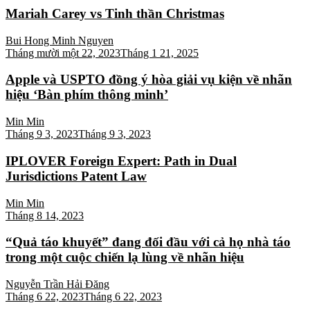
Mariah Carey vs Tinh thần Christmas
Bui Hong Minh Nguyen
Tháng mười một 22, 2023
Tháng 1 21, 2025
Apple và USPTO đồng ý hòa giải vụ kiện về nhãn
hiệu ‘Bàn phím thông minh’
Min Min
Tháng 9 3, 2023
Tháng 9 3, 2023
IPLOVER Foreign Expert: Path in Dual
Jurisdictions Patent Law
Min Min
Tháng 8 14, 2023
“Quả táo khuyết” đang đối đầu với cả họ nhà táo
trong một cuộc chiến lạ lùng về nhãn hiệu
Nguyễn Trần Hải Đăng
Tháng 6 22, 2023
Tháng 6 22, 2023