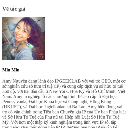
Về tác giả
Min Min
Amy Nguyễn đang lãnh đạo IPGEEKLAB với vai trò CEO, một cơ
sở nghiên cứu sở hữu trí tuệ (IP) và cung cấp dịch vụ sở hữu trí tuệ
360 độ, với hai đầu cầu ở New York, Hoa Kỳ và Hồ Chí Minh, Việt
Nam. Amy tu nghiệp từ các chương trình IP cao cấp từ Đại học
Pennsylvania, Đại học Khoa học và Công nghệ Hồng Kông
(HKUST), và Đại học Jagiellonian tại Ba Lan. Amy hiện đóng vai
trò cố vấn chính trong Tiểu ban Chuyên gia IP của Ủy ban Pháp luật
về Sở Hữu Trí Tuệ của Phụ nữ tại Hiệp hội Luật Sở Hữu Trí Tuệ
Mỹ. Với hơn một thập kỷ kinh nghiệm trong lĩnh vực IP số, tập
trung vào khai thác dòng tiền từ IP, thương mại hóa IP và lập kế