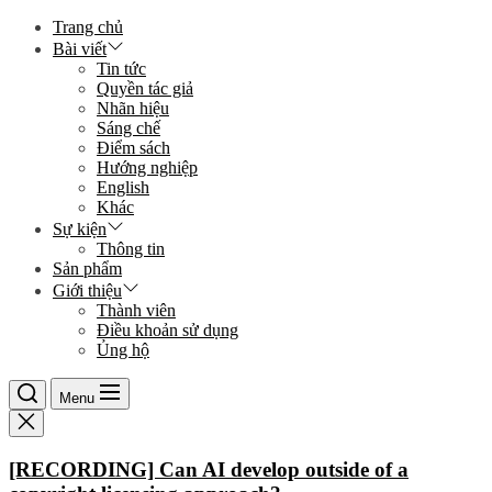
Skip
Trang chủ
to
Bài viết
the
Tin tức
content
Quyền tác giả
Nhãn hiệu
Sáng chế
Điểm sách
Hướng nghiệp
English
Khác
Sự kiện
Thông tin
Sản phẩm
Giới thiệu
Thành viên
Điều khoản sử dụng
Ủng hộ
Menu
[RECORDING] Can AI develop outside of a