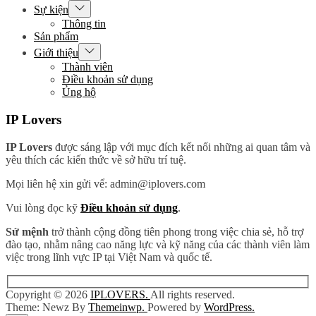
Show
Sự kiện
sub
Thông tin
menu
Sản phẩm
Show
Giới thiệu
sub
Thành viên
menu
Điều khoản sử dụng
Ủng hộ
IP Lovers
IP Lovers
được sáng lập với mục đích kết nối những ai quan tâm và
yêu thích các kiến thức về sở hữu trí tuệ.
Mọi liên hệ xin gửi vể: admin@iplovers.com
Vui lòng đọc kỹ
Điều khoản sử dụng
.
Sứ mệnh
trở thành cộng đồng tiên phong trong việc chia sẻ, hỗ trợ
đào tạo, nhằm nâng cao năng lực và kỹ năng của các thành viên làm
việc trong lĩnh vực IP tại Việt Nam và quốc tế.
Copyright © 2026
IPLOVERS.
All rights reserved.
Theme: Newz By
Themeinwp.
Powered by
WordPress.