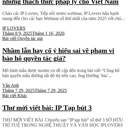
những thách thức pháp lý cho Việt Nam
Chào các IP Lovers, Tiếp nối series webinar, IP Lovers hân hạnh
mang đến cho các bạn Webinar số thứ nhất của năm 2025 với chủ...
IP LOVERS
Tháng 8 9, 2025
Tháng 1 16, 2026
Bài viết
Quyền tác giả
Nhầm lẫn hay cố ý hiểu sai về phạm vi
bảo hộ quyền tác giả?
Mô hình mẫu được tuoitre.vn đề cập đến trong bài viết “Công bố
bản quyền mẫu đường sắt đô thị trên cao, ông Đường ‘bia’...
Vân Anh
Tháng 7 29, 2025
Tháng 7 29, 2025
Bài viết
Khác
Thư mời viết bài: IP Tạp bút 3
THƯ MỜI VIẾT BÀI Chuyên san "IP tạp bút" số thứ 3 SỞ HỮU
TRÍ TUỆ TRONG NGHỆ THUẬT VÀ VĂN HỌC IPLOVERS