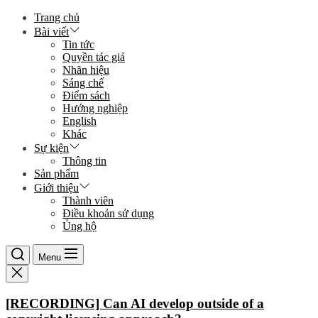
Skip
Trang chủ
to
Bài viết
the
Tin tức
content
Quyền tác giả
Nhãn hiệu
Sáng chế
Điểm sách
Hướng nghiệp
English
Khác
Sự kiện
Thông tin
Sản phẩm
Giới thiệu
Thành viên
Điều khoản sử dụng
Ủng hộ
Menu
[RECORDING] Can AI develop outside of a