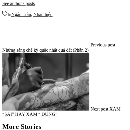
See author's posts
In
Ngân Trần
,
Nhãn hiệu
Previous post
Những sáng chế kỳ quặc nhất quả đất (Phần 2)
Next post
XĂM
“SAI” HAY XĂM “ ĐÚNG”
More Stories