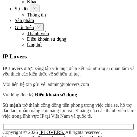
Khác
Show
Sự kiện
sub
Thông tin
menu
Sản phẩm
Show
Giới thiệu
sub
Thành viên
menu
Điều khoản sử dụng
Ủng hộ
IP Lovers
IP Lovers
được sáng lập với mục đích kết nối những ai quan tâm và
yêu thích các kiến thức về sở hữu trí tuệ.
Mọi liên hệ xin gửi vể: admin@iplovers.com
Vui lòng đọc kỹ
Điều khoản sử dụng
.
Sứ mệnh
trở thành cộng đồng tiên phong trong việc chia sẻ, hỗ trợ
đào tạo, nhằm nâng cao năng lực và kỹ năng của các thành viên làm
việc trong lĩnh vực IP tại Việt Nam và quốc tế.
Copyright © 2026
IPLOVERS.
All rights reserved.