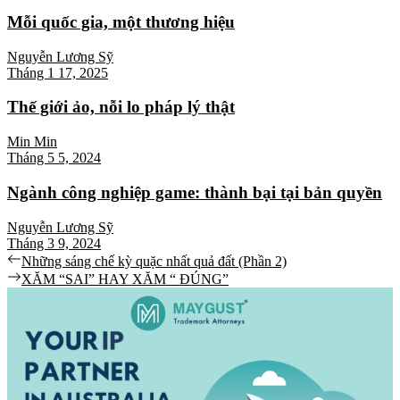
Mỗi quốc gia, một thương hiệu
Nguyễn Lương Sỹ
Tháng 1 17, 2025
Thế giới ảo, nỗi lo pháp lý thật
Min Min
Tháng 5 5, 2024
Ngành công nghiệp game: thành bại tại bản quyền
Nguyễn Lương Sỹ
Tháng 3 9, 2024
Điều
Previous
Những sáng chế kỳ quặc nhất quả đất (Phần 2)
post:
Next
XĂM “SAI” HAY XĂM “ ĐÚNG”
hướng
post:
bài
viết