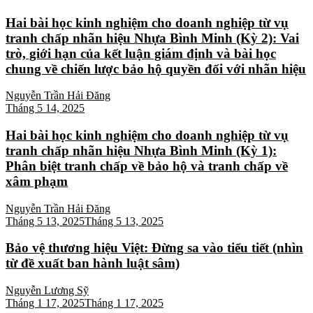
Hai bài học kinh nghiệm cho doanh nghiệp từ vụ
tranh chấp nhãn hiệu Nhựa Bình Minh (Kỳ 2): Vai
trò, giới hạn của kết luận giám định và bài học
chung về chiến lược bảo hộ quyền đối với nhãn hiệu
Nguyễn Trần Hải Đăng
Tháng 5 14, 2025
Hai bài học kinh nghiệm cho doanh nghiệp từ vụ
tranh chấp nhãn hiệu Nhựa Bình Minh (Kỳ 1):
Phân biệt tranh chấp về bảo hộ và tranh chấp về
xâm phạm
Nguyễn Trần Hải Đăng
Tháng 5 13, 2025
Tháng 5 13, 2025
Bảo vệ thương hiệu Việt: Đừng sa vào tiểu tiết (nhìn
từ đề xuất ban hành luật sâm)
Nguyễn Lương Sỹ
Tháng 1 17, 2025
Tháng 1 17, 2025