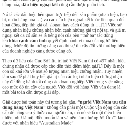
hàng hóa,
dấu hiệu ngoại kết
cũng cần được phân tích.
Nó là các dấu hiệu liên quan trực tiếp đến sản phẩm (nhãn hiệu, bao
bì, nhãn hàng hóa …) và các dấu hiệu ngoại kết khác liên quan đến
hoạt động tiếp thị: giá cả, slogan hay cách dùng từ ….
[1]
Việc sử
dụng nhãn hiệu chứng nhận bên cạnh những giá trị nội tại và giá trị
ngoại kết đã có sẵn sẽ là tiếng nói của bên “thứ ba” tác động
lên
khía cạnh cảm tính
quyết định hành vi mua của người tiêu
dùng. Mức độ tin tưởng càng cao thì sự tin cậy đối với thương hiệu
của doanh nghiệp càng được củng cố.
Theo dữ liệu của Cục Sở hữu trí tuệ Việt Nam thì có 497 nhãn hiệu
chứng nhận đã được cấp cho đến thời điểm hiện tại.
[1]
Đây là một
con số khá lớn về mặt số lượng nhãn hiệu chứng nhận. Tuy nhiên,
làm sao để phát huy hết giá trị của các loại nhãn hiệu chứng nhận
này để đồng hành tốt cùng các doanh nghiệp Việt trong việc nâng
cao mức độ tin cậy của người Việt đối với hàng Việt vẫn đang là
một bài toán cần được giải đáp.
Giải được bài toán này thì tương lai gần,
“người Việt Nam ưu tiên
dùng hàng Việt Nam”
không cần phải một Cuộc vận động của các
cấp để nâng cao ý thức của người dân, mà nó sẽ là một điều hiển
nhiên, như là một điều muốn làm và nên làm như người Úc đã làm
được với nhãn hiệu “Australian Made”.