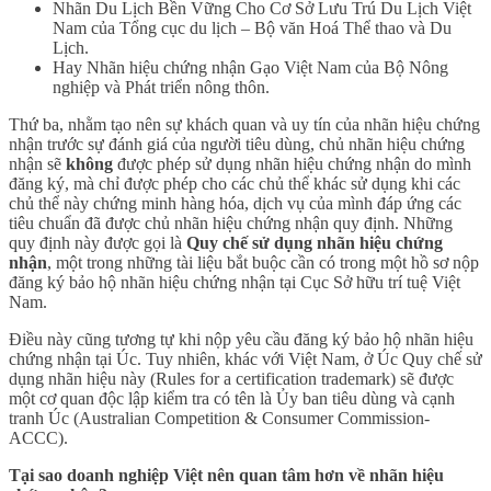
Nhãn Du Lịch Bền Vững Cho Cơ Sở Lưu Trú Du Lịch Việt
Nam của Tổng cục du lịch – Bộ văn Hoá Thể thao và Du
Lịch.
Hay Nhãn hiệu chứng nhận Gạo Việt Nam của Bộ Nông
nghiệp và Phát triển nông thôn.
Thứ ba, nhằm tạo nên sự khách quan và uy tín của nhãn hiệu chứng
nhận trước sự đánh giá của người tiêu dùng, chủ nhãn hiệu chứng
nhận sẽ
không
được phép sử dụng nhãn hiệu chứng nhận do mình
đăng ký, mà chỉ được phép cho các chủ thể khác sử dụng khi các
chủ thể này chứng minh hàng hóa, dịch vụ của mình đáp ứng các
tiêu chuẩn đã được chủ nhãn hiệu chứng nhận quy định. Những
quy định này được gọi là
Quy chế sử dụng nhãn hiệu chứng
nhận
, một trong những tài liệu bắt buộc cần có trong một hồ sơ nộp
đăng ký bảo hộ nhãn hiệu chứng nhận tại Cục Sở hữu trí tuệ Việt
Nam.
Điều này cũng tương tự khi nộp yêu cầu đăng ký bảo hộ nhãn hiệu
chứng nhận tại Úc. Tuy nhiên, khác với Việt Nam, ở Úc Quy chế sử
dụng nhãn hiệu này (Rules for a certification trademark) sẽ được
một cơ quan độc lập kiểm tra có tên là Ủy ban tiêu dùng và cạnh
tranh Úc (Australian Competition & Consumer Commission-
ACCC).
Tại sao doanh nghiệp Việt nên quan tâm hơn về nhãn hiệu