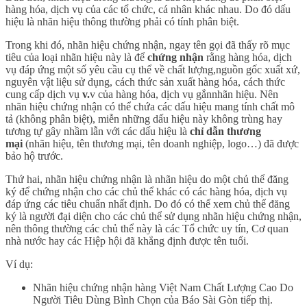
hàng hóa, dịch vụ của các tổ chức, cá nhân khác nhau. Do đó dấu
hiệu là nhãn hiệu thông thường phải có tính phân biệt.
Trong khi đó, nhãn hiệu chứng nhận, ngay tên gọi đã thấy rõ mục
tiêu của loại nhãn hiệu này là để
chứng nhận
rằng hàng hóa, dịch
vụ đáp ứng một số yêu cầu cụ thể về chất lượng,nguồn gốc xuất xứ,
nguyên vật liệu sử dụng, cách thức sản xuất hàng hóa, cách thức
cung cấp dịch vụ
v.
v của hàng hóa, dịch vụ gắnnhãn hiệu. Nên
nhãn hiệu chứng nhận có thể chứa các dấu hiệu mang tính chất mô
tả (không phân biệt), miễn những dấu hiệu này không trùng hay
tương tự gây nhầm lẫn với các dấu hiệu là
chỉ dẫn thương
mại
(nhãn hiệu, tên thương mại, tên doanh nghiệp, logo…) đã được
bảo hộ trước.
Thứ hai, nhãn hiệu chứng nhận là nhãn hiệu do một chủ thể đăng
ký để chứng nhận cho các chủ thể khác có các hàng hóa, dịch vụ
đáp ứng các tiêu chuẩn nhất định. Do đó có thể xem chủ thể đăng
ký là người đại diện cho các chủ thể sử dụng nhãn hiệu chứng nhận,
nên thông thường các chủ thể này là các Tổ chức uy tín, Cơ quan
nhà nước hay các Hiệp hội đã khẳng định được tên tuổi.
Ví dụ:
Nhãn hiệu chứng nhận hàng Việt Nam Chất Lượng Cao Do
Người Tiêu Dùng Bình Chọn của Báo Sài Gòn tiếp thị.