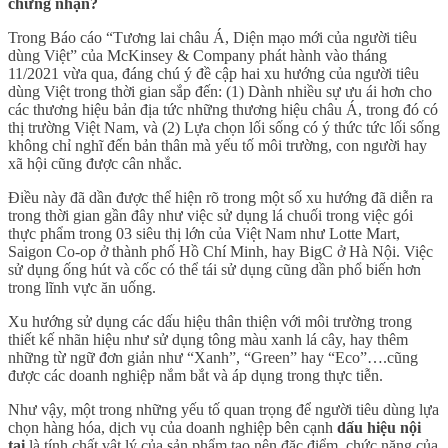
chứng nhận?
Trong Báo cáo “Tương lai châu Á, Diện mạo mới của người tiêu
dùng Việt” của McKinsey & Company phát hành vào tháng
11/2021 vừa qua, đáng chú ý đề cập hai xu hướng của người tiêu
dùng Việt trong thời gian sắp đến: (1) Dành nhiều sự ưu ái hơn cho
các thương hiệu bản địa tức những thương hiệu châu Á, trong đó có
thị trường Việt Nam, và (2) Lựa chọn lối sống có ý thức tức lối sống
không chỉ nghĩ đến bản thân mà yếu tố môi trường, con người hay
xã hội cũng được cân nhắc.
Điều này đã dần được thể hiện rõ trong một số xu hướng đã diễn ra
trong thời gian gần đây như việc sử dụng lá chuối trong việc gói
thực phẩm trong 03 siêu thị lớn của Việt Nam như Lotte Mart,
Saigon Co-op ở thành phố Hồ Chí Minh, hay BigC ở Hà Nội. Việc
sử dụng ống hút và cốc có thể tái sử dụng cũng dần phổ biến hơn
trong lĩnh vực ăn uống.
Xu hướng sử dụng các dấu hiệu thân thiện với môi trường trong
thiết kế nhãn hiệu như sử dụng tông màu xanh lá cây, hay thêm
những từ ngữ đơn giản như “Xanh”, “Green” hay “Eco”….cũng
được các doanh nghiệp nắm bắt và áp dụng trong thực tiễn.
Như vậy, một trong những yếu tố quan trọng để người tiêu dùng lựa
chọn hàng hóa, dịch vụ của doanh nghiệp bên cạnh
dấu hiệu nội
tại
là tính chất vật lý của sản phẩm tạo nên đặc điểm, chức năng của