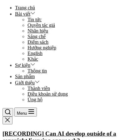
Skip
Trang chủ
to
Bài viết
the
Tin tức
content
Quyền tác giả
Nhãn hiệu
Sáng chế
Điểm sách
Hướng nghiệp
English
Khác
Sự kiện
Thông tin
Sản phẩm
Giới thiệu
Thành viên
Điều khoản sử dụng
Ủng hộ
Menu
[RECORDING] Can AI develop outside of a