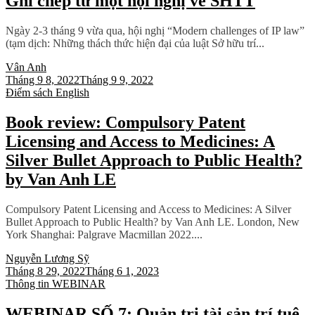
Ghi chép từ một hội nghị về SHTT
Ngày 2-3 tháng 9 vừa qua, hội nghị “Modern challenges of IP law”
(tạm dịch: Những thách thức hiện đại của luật Sở hữu trí...
Vân Anh
Tháng 9 8, 2022
Tháng 9 9, 2022
Điểm sách
English
Book review: Compulsory Patent
Licensing and Access to Medicines: A
Silver Bullet Approach to Public Health?
by Van Anh LE
Compulsory Patent Licensing and Access to Medicines: A Silver
Bullet Approach to Public Health? by Van Anh LE. London, New
York Shanghai: Palgrave Macmillan 2022....
Nguyễn Lương Sỹ
Tháng 8 29, 2022
Tháng 6 1, 2023
Thông tin
WEBINAR
WEBINAR SỐ 7: Quản trị tài sản trí tuệ