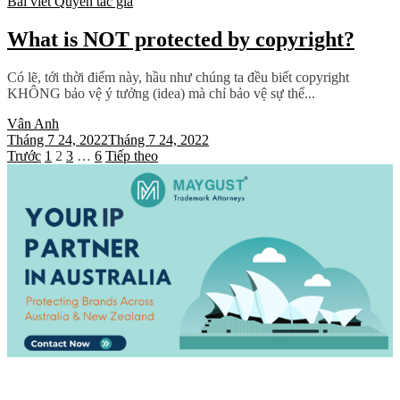
Bài viết
Quyền tác giả
What is NOT protected by copyright?
Có lẽ, tới thời điểm này, hầu như chúng ta đều biết copyright
KHÔNG bảo vệ ý tưởng (idea) mà chỉ bảo vệ sự thể...
Vân Anh
Tháng 7 24, 2022
Tháng 7 24, 2022
Phân
Trước
1
2
3
…
6
Tiếp theo
trang
bài
viết