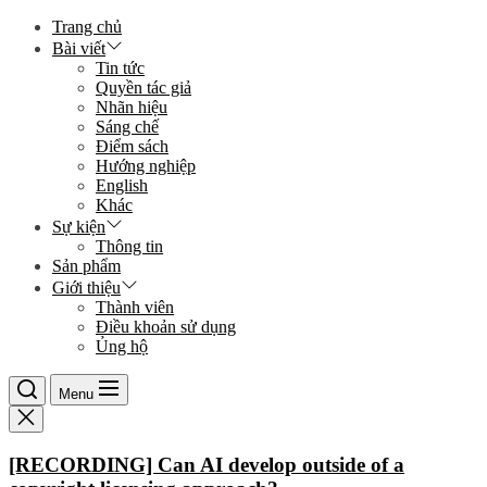
Skip
Trang chủ
to
Bài viết
the
Tin tức
content
Quyền tác giả
Nhãn hiệu
Sáng chế
Điểm sách
Hướng nghiệp
English
Khác
Sự kiện
Thông tin
Sản phẩm
Giới thiệu
Thành viên
Điều khoản sử dụng
Ủng hộ
Menu
[RECORDING] Can AI develop outside of a